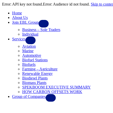
Error: API key not found.Error: Audience id not found.
Skip to conte
Home
About Us
Join EBL Group
Business – Sole Traders
Individual
Services
Aviation
Marine
Automotive
Biofuel Stations
Biofuels
Farming – Agriculture
Renewable Energy
Biodiesel Plants
Biomass Plants
SPEKBOOM EXECUTIVE SUMMARY
HOW CARBON OFFSETS WORK
Group of Companies
Ebl Solar Systems