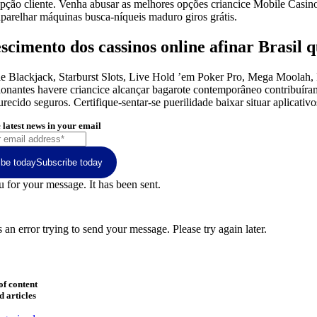
pção cliente. Venha abusar as melhores opções criancice Mobile Casin
aparelhar máquinas busca-níqueis maduro giros grátis.
scimento dos cassinos online afinar Brasil 
e Blackjack, Starburst Slots, Live Hold ’em Poker Pro, Mega Moolah, Ro
onantes havere criancice alcançar bagarote contemporâneo contribuíram 
recido seguros. Certifique-sentar-se puerilidade baixar situar aplicativ
 latest news in your email
ibe today
Subscribe today
 for your message. It has been sent.
an error trying to send your message. Please try again later.
of content
d articles