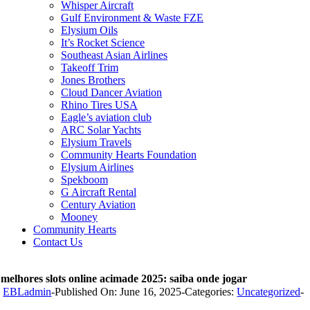
Whisper Aircraft
Gulf Environment & Waste FZE
Elysium Oils
It’s Rocket Science
Southeast Asian Airlines
Takeoff Trim
Jones Brothers
Cloud Dancer Aviation
Rhino Tires USA
Eagle’s aviation club
ARC Solar Yachts
Elysium Travels
Community Hearts Foundation
Elysium Airlines
Spekboom
G Aircraft Rental
Century Aviation
Mooney
Community Hearts
Contact Us
 melhores slots online acimade 2025: saiba onde jogar
y
EBLadmin
-
Published On: June 16, 2025
-
Categories:
Uncategorized
-