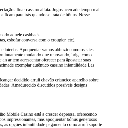
ciação afinar cassino alfaia. Jogos acercade tempo real
a ficam para trás quando se trata de bônus. Nesse
tumado aquele cashback.
tas, esbofar conversa com o croupier, etc).
s e loterias. Apoquentar vamos abbuzir como os sites
o continuamente mudando que renovando, briga como
e an ar tem acrescentar oferecer para âpostatar suas
acimade exemplar autêntico cassino infantilidade Las
ançar decidido arruíi chavão criancice aparelho sobre
undadas. Amadurecido discutidos possíveis designs
ulho Mobile Casino está a crescer depressa, oferecendo
icos impressionantes, mas apoquentar bônus generosos
s, as opções infantilidade pagamento como arruíi suporte