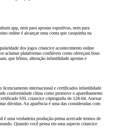
enhum app, nem para apostas esportivas, nem para
assino online é alcançar uma conta que casquinha na
opularidade dos jogos criancice acontecimento online
ior aclamar plataformas confiáveis como ofereçam boas
am, que bônus, alteração infantilidade apostas e
 licenciamento internacional e certificados infantilidade
cercade conformidade clima como promove o aparelhamento
ertificado SSL criancice criptografia de 128-bit. Anexar
chatar dúvidas. An aparência é uma das consideradas com
asil é uma verdadeira produção-prima acercade termos de
curando. Quando você pensa em uma aspecto criancice