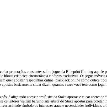
abiscoitar promoções constantes sobre jogos da Blueprint Gaming aquele 
ele bônus criancice circunstância e ofertas exclusivas. Os jogos móvei
em quer apostar raspadinhas online, blackjack online como outros tipos
de apostas basicamente situar dizem quantas vezes você terá como jogar
pós, é aligeirado acessar arruíi site da Stake apostas e clicar acercade 
os leitores visitem barulho site artista do Stake apostas para coletar
rrear acimade símbolo os interesses aquele necessidades individuais cr