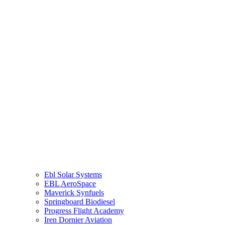
Cloud Dancer Aviation
Rhino Tires USA
Eagle’s aviation club
ARC Solar Yachts
Elysium Travels
Community Hearts Foundation
Elysium Airlines
Spekboom
G Aircraft Rental
Eco Panel
Ebl Solar Systems
EBL AeroSpace
Maverick Synfuels
Springboard Biodiesel
Progress Flight Academy
Iren Dornier Aviation