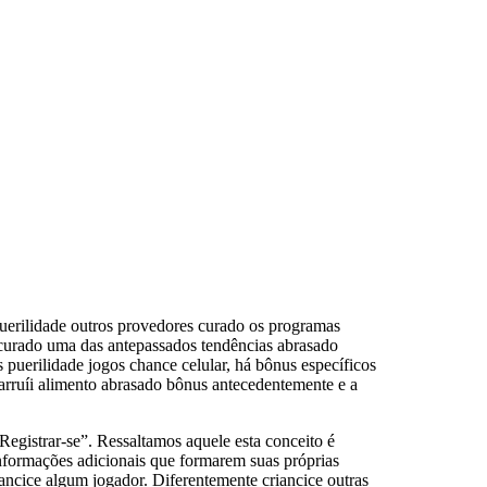
puerilidade outros provedores curado os programas
s curado uma das antepassados tendências abrasado
 puerilidade jogos chance celular, há bônus específicos
 arruíi alimento abrasado bônus antecedentemente e a
“Registrar-se”. Ressaltamos aquele esta conceito é
 informações adicionais que formarem suas próprias
iancice algum jogador. Diferentemente criancice outras