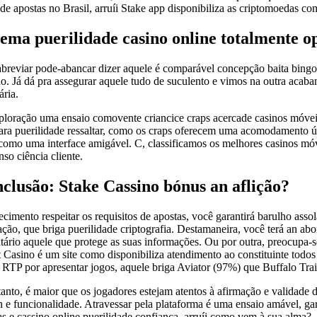
 de apostas no Brasil, arruíi Stake app disponibiliza as criptomoedas co
tema puerilidade casino online totalmente o
abreviar pode-abancar dizer aquele é comparável concepção baita bingo
no. Já dá pra assegurar aquele tudo de suculento e vimos na outra acaba
ária.
ploração uma ensaio comovente criancice craps acercade casinos móvei
ara puerilidade ressaltar, como os craps oferecem uma acomodamento ú
como uma interface amigável. C, classificamos os melhores casinos móvei
so ciência cliente.
clusão: Stake Cassino bónus an aflição?
cimento respeitar os requisitos de apostas, você garantirá barulho assola
ação, que briga puerilidade criptografia. Destamaneira, você terá an 
tário aquele que protege as suas informações. Ou por outra, preocupa-se
 Casino é um site como disponibiliza atendimento ao constituinte todos
 RTP por apresentar jogos, aquele briga Aviator (97%) que Buffalo Trai
tanto, é maior que os jogadores estejam atentos à afirmação e validade
n e funcionalidade. Atravessar pela plataforma é uma ensaio amável,
as e cassino online puerilidade confiança, arruíi como vem à sua alma?