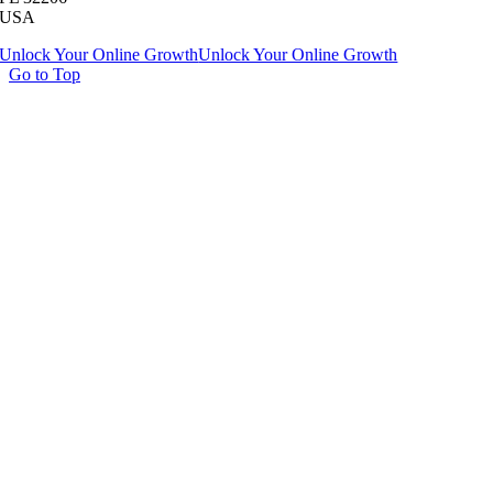
USA
Unlock Your Online Growth
Unlock Your Online Growth
Go to Top