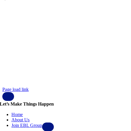
Copyright © 2023 Elysium Black Level.
All rights reserved.
Elysium Black Level Inc
1601-1 N Main St, #3159
Jacksonville
Florida
FL 32206
USA
+1 904 807 1401
Info@elysiumblacklevel.com
cjohnson@elysiumblacklevel.com
Page load link
Let’s Make Things Happen
Home
About Us
Join EBL Group