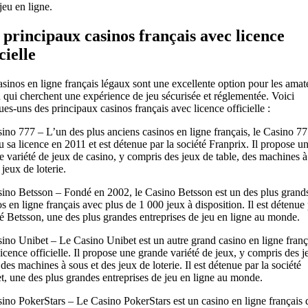
jeu en ligne.
 principaux casinos français avec licence
cielle
asinos en ligne français légaux sont une excellente option pour les amat
u qui cherchent une expérience de jeu sécurisée et réglementée. Voici
es-uns des principaux casinos français avec licence officielle :
sino 777 – L’un des plus anciens casinos en ligne français, le Casino 77
 sa licence en 2011 et est détenue par la société Franprix. Il propose u
e variété de jeux de casino, y compris des jeux de table, des machines à
 jeux de loterie.
sino Betsson – Fondé en 2002, le Casino Betsson est un des plus grand
s en ligne français avec plus de 1 000 jeux à disposition. Il est détenue 
té Betsson, une des plus grandes entreprises de jeu en ligne au monde.
sino Unibet – Le Casino Unibet est un autre grand casino en ligne franç
icence officielle. Il propose une grande variété de jeux, y compris des 
 des machines à sous et des jeux de loterie. Il est détenue par la société
t, une des plus grandes entreprises de jeu en ligne au monde.
sino PokerStars – Le Casino PokerStars est un casino en ligne français 