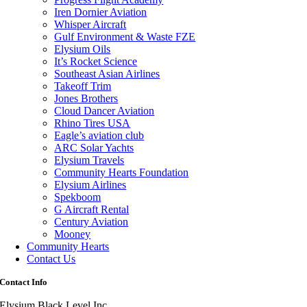
Iren Dornier Aviation
Whisper Aircraft
Gulf Environment & Waste FZE
Elysium Oils
It’s Rocket Science
Southeast Asian Airlines
Takeoff Trim
Jones Brothers
Cloud Dancer Aviation
Rhino Tires USA
Eagle’s aviation club
ARC Solar Yachts
Elysium Travels
Community Hearts Foundation
Elysium Airlines
Spekboom
G Aircraft Rental
Century Aviation
Mooney
Community Hearts
Contact Us
Contact Info
Elysium Black Level Inc