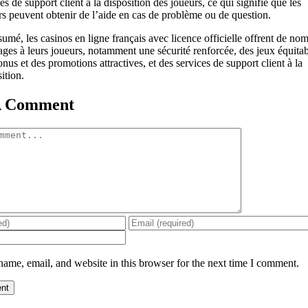
es de support client à la disposition des joueurs, ce qui signifie que les
rs peuvent obtenir de l’aide en cas de problème ou de question.
sumé, les casinos en ligne français avec licence officielle offrent de no
ages à leurs joueurs, notamment une sécurité renforcée, des jeux équitab
nus et des promotions attractives, et des services de support client à la
ition.
A Comment
ame, email, and website in this browser for the next time I comment.