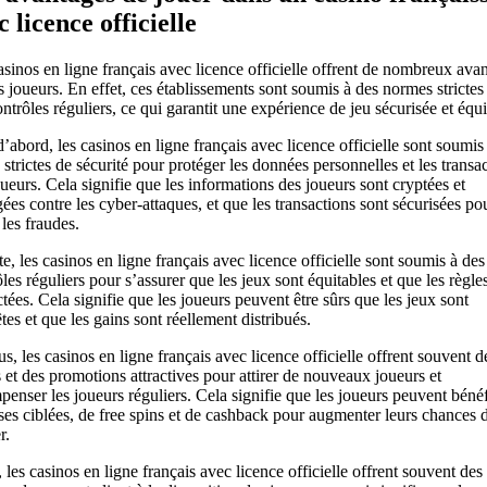
c licence officielle
asinos en ligne français avec licence officielle offrent de nombreux ava
s joueurs. En effet, ces établissements sont soumis à des normes strictes 
ntrôles réguliers, ce qui garantit une expérience de jeu sécurisée et équi
’abord, les casinos en ligne français avec licence officielle sont soumis
 strictes de sécurité pour protéger les données personnelles et les transa
ueurs. Cela signifie que les informations des joueurs sont cryptées et
ées contre les cyber-attaques, et que les transactions sont sécurisées po
 les fraudes.
e, les casinos en ligne français avec licence officielle sont soumis à des
les réguliers pour s’assurer que les jeux sont équitables et que les règle
tées. Cela signifie que les joueurs peuvent être sûrs que les jeux sont
es et que les gains sont réellement distribués.
s, les casinos en ligne français avec licence officielle offrent souvent d
 et des promotions attractives pour attirer de nouveaux joueurs et
penser les joueurs réguliers. Cela signifie que les joueurs peuvent bénéf
ses ciblées, de free spins et de cashback pour augmenter leurs chances 
r.
 les casinos en ligne français avec licence officielle offrent souvent des