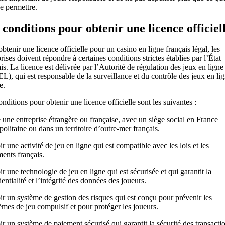
e permettre.
 conditions pour obtenir une licence officiel
btenir une licence officielle pour un casino en ligne français légal, les
rises doivent répondre à certaines conditions strictes établies par l’État
is. La licence est délivrée par l’Autorité de régulation des jeux en ligne
L), qui est responsable de la surveillance et du contrôle des jeux en li
e.
nditions pour obtenir une licence officielle sont les suivantes :
e une entreprise étrangère ou française, avec un siège social en France
olitaine ou dans un territoire d’outre-mer français.
r une activité de jeu en ligne qui est compatible avec les lois et les
ments français.
r une technologie de jeu en ligne qui est sécurisée et qui garantit la
entialité et l’intégrité des données des joueurs.
ir un système de gestion des risques qui est conçu pour prévenir les
èmes de jeu compulsif et pour protéger les joueurs.
ir un système de paiement sécurisé qui garantit la sécurité des transacti