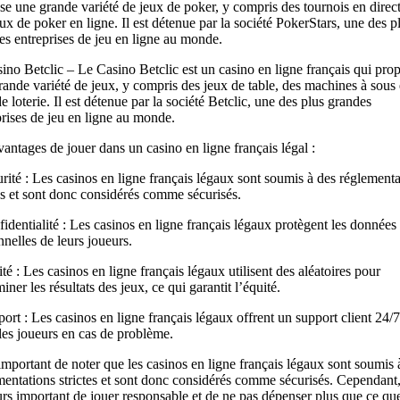
se une grande variété de jeux de poker, y compris des tournois en direct
ux de poker en ligne. Il est détenue par la société PokerStars, une des p
es entreprises de jeu en ligne au monde.
sino Betclic – Le Casino Betclic est un casino en ligne français qui pro
rande variété de jeux, y compris des jeux de table, des machines à sous 
e loterie. Il est détenue par la société Betclic, une des plus grandes
prises de jeu en ligne au monde.
vantages de jouer dans un casino en ligne français légal :
urité : Les casinos en ligne français légaux sont soumis à des réglementa
tes et sont donc considérés comme sécurisés.
identialité : Les casinos en ligne français légaux protègent les données
nelles de leurs joueurs.
té : Les casinos en ligne français légaux utilisent des aléatoires pour
iner les résultats des jeux, ce qui garantit l’équité.
ort : Les casinos en ligne français légaux offrent un support client 24/
 les joueurs en cas de problème.
 important de noter que les casinos en ligne français légaux sont soumis 
mentations strictes et sont donc considérés comme sécurisés. Cependant, 
urs important de jouer responsable et de ne pas dépenser plus que ce qu