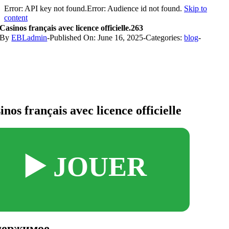
Error: API key not found.Error: Audience id not found.
Skip to
content
Casinos français avec licence officielle.263
By
EBLadmin
-
Published On: June 16, 2025
-
Categories:
blog
-
inos français avec licence officielle
▶️ JOUER
держимое